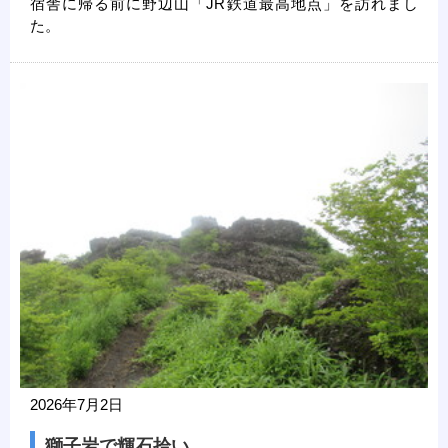
宿舎に帰る前に野辺山「JR鉄道最高地点」を訪れまし
た。
2026年7月2日
獅子岩で輝石拾い