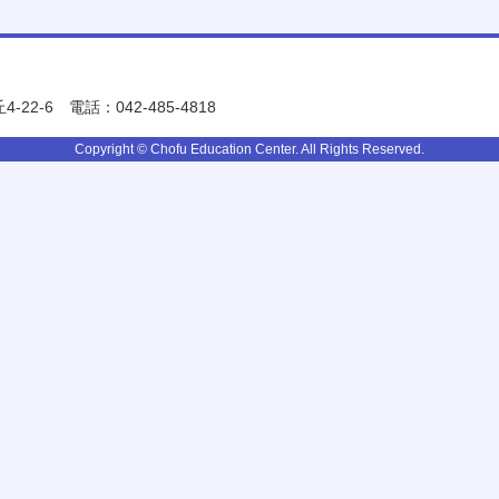
-22-6
電話：042-485-4818
Copyright © Chofu Education Center. All Rights Reserved.