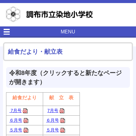
MENU
給食だより・献立表
令和8年度（クリックすると新たなページ
が開きます）
給食だより
献 立 表
7月号
7月号
６月号
６月号
５月号
５月号