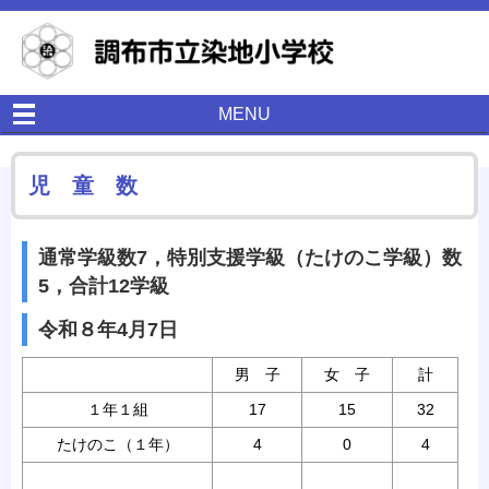
MENU
児 童 数
通常学級数7，特別支援学級（たけのこ学級）数
5，合計12学級
令和８年4月7日
男 子
女 子
計
１年１組
17
15
32
たけのこ（１年）
4
0
4