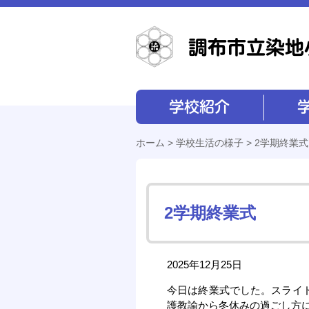
学校紹介
学校経営
ホーム
>
学校生活の様子
> 2学期終業式
2学期終業式
2025年12月25日
今日は終業式でした。スライ
護教諭から冬休みの過ごし方