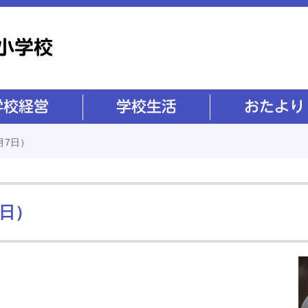
学校生活
おたより
月7日）
7日）