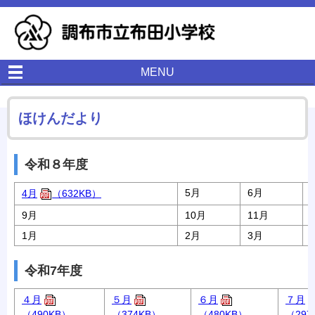
MENU
ほけんだより
令和８年度
5月
6月
4月
（632KB）
9月
10月
11月
1月
2月
3月
令和7年度
４月
５月
６月
７月
（490KB）
（374KB）
（480KB）
（297