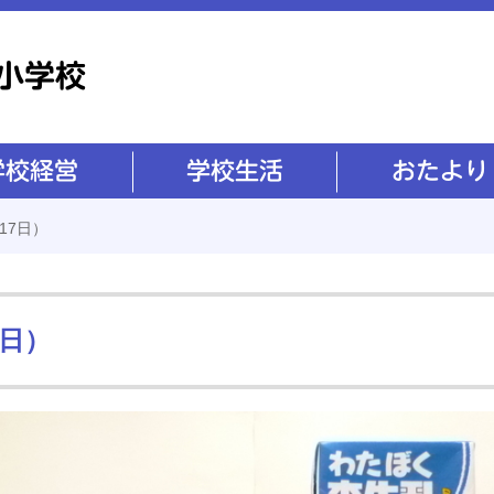
学校生活
おたより
17日）
7日）