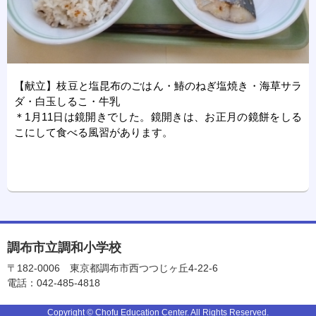
【献立】枝豆と塩昆布のごはん・鰆のねぎ塩焼き・海草サラ
ダ・白玉しるこ・牛乳
＊1月11日は鏡開きでした。鏡開きは、お正月の鏡餅をしる
こにして食べる風習があります。
調布市立調和小学校
〒182-0006
東京都調布市西つつじヶ丘4-22-6
電話：042-485-4818
Copyright © Chofu Education Center. All Rights Reserved.