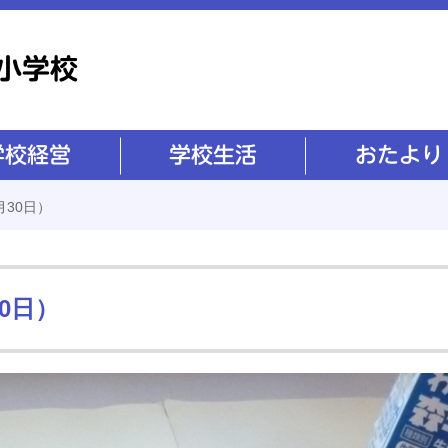
学校生活
おたより
月30日）
0日）