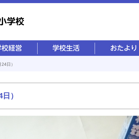
学校生活
おたより
24日）
4日）