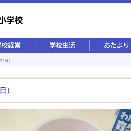
学校生活
おたより
27日）
7日）