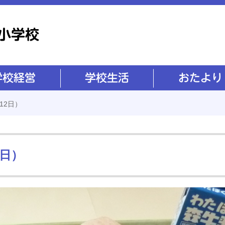
学校生活
おたより
12日）
2日）