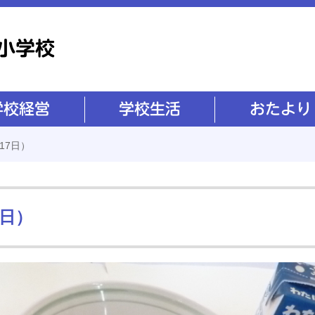
学校生活
おたより
17日）
7日）