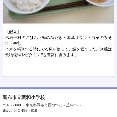
【献立】
木島平村のごはん・鯖の糠だき・海草サラダ・白菜のみそ
汁・牛乳
＊米を精米する時にでる糠を使って、鯖を煮ました。米糠は
食物繊維やビタミンEを豊富に含みます。
調布市立調和小学校
〒182-0006
東京都調布市西つつじヶ丘4-22-6
電話：042-485-4818