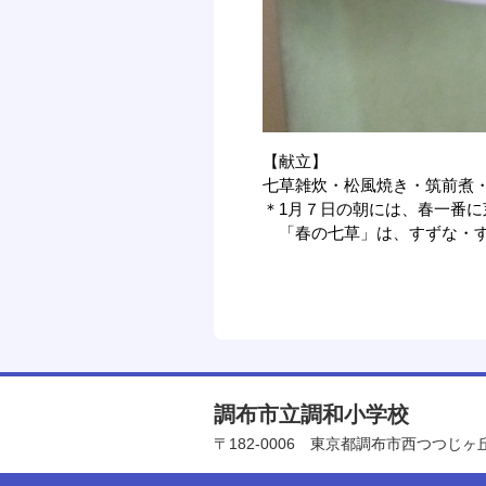
【献立】
七草雑炊・松風焼き・筑前煮
＊1月７日の朝には、春一番
「春の七草」は、すずな・す
調布市立調和小学校
〒182-0006
東京都調布市西つつじヶ丘4