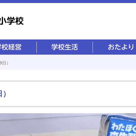
学校生活
おたより
9日）
日）