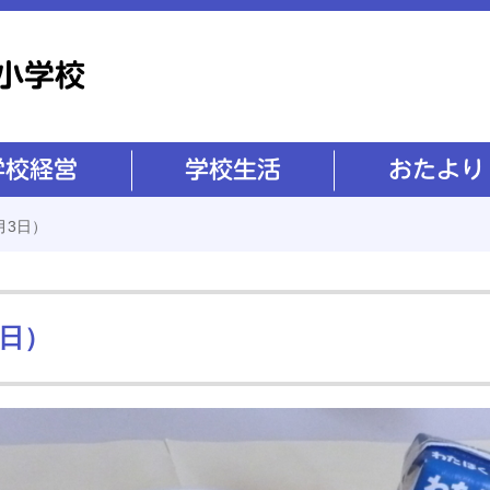
学校生活
おたより
月3日）
3日）