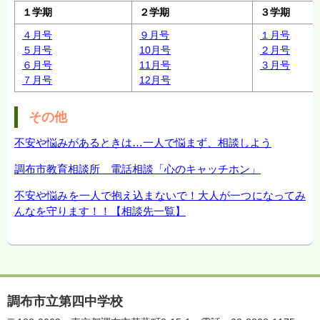
１学期
２学期
３学期
４月号
９月号
１月号
５月号
10月号
２月号
６月号
11月号
３月号
７月号
12月号
その他
不安や悩みがあるときは…一人で悩まず、相談しよう
調布市教育相談所 電話相談「心のキャッチホン」
不安や悩みを一人で抱え込まないで！大人が一つになってみ
んなを守ります！！【相談先一覧】
調布市立第四中学校