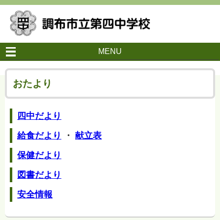
MENU
おたより
四中だより
給食だより
・
献立表
保健だより
図書だより
安全情報