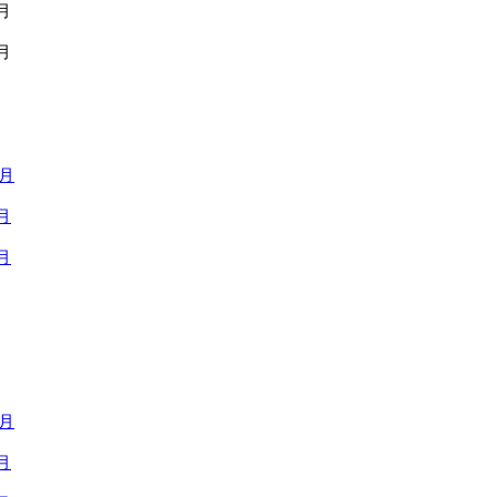
月
月
1月
月
月
1月
月