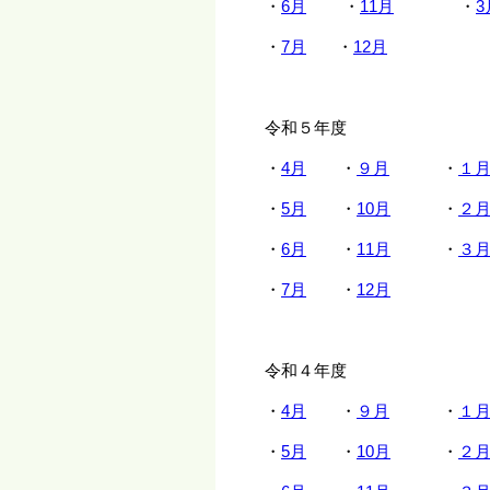
・
6月
・
11月
・
3
・
7月
・
12月
令和５年度
・
4月
・
９月
・
１
・
5月
・
10月
・
２
・
6月
・
11月
・
３
・
7月
・
12月
令和４年度
・
4月
・
９月
・
１
・
5月
・
10月
・
２