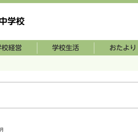
学校生活
おたより
月