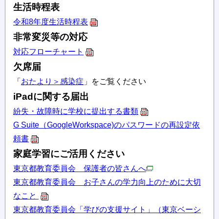
生活時程表
令和8年度生活時程表
非常変災等の対応
対応フローチャート
欠席届
「
おたより＞感染症
」をご覧ください
iPadに関する届出
紛失・故障時に学校に提出する書類
G Suite（GoogleWorkspace)のパスワードの再設定依
頼書
家庭学習にご活用ください
東京都教育委員会 保護者の皆さんへ
東京都教育委員会 お子さんの学力向上のために大切
なこと
東京都教育委員会「学びの支援サイト」（東京ベーシ