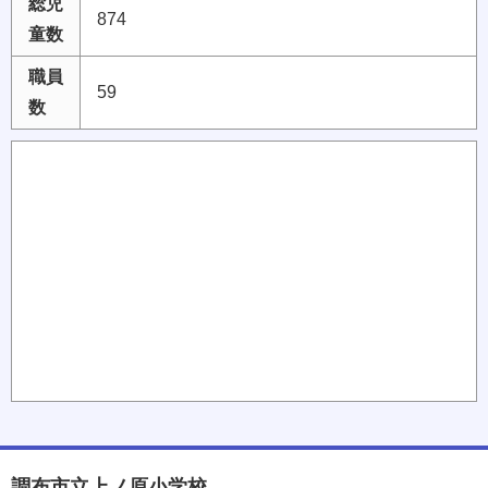
総児
874
童数
職員
59
数
調布市立上ノ原小学校