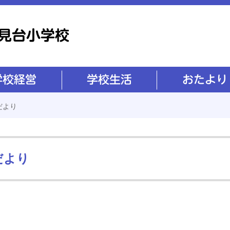
学校生活
おたより
だより
だより