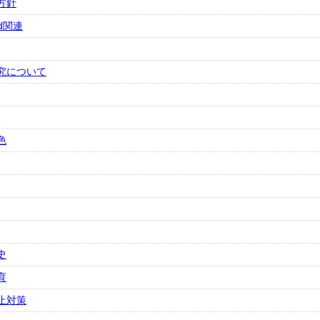
方針
ad関連
究について
色
史
育
止対策