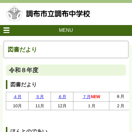
MENU
図書だより
令和８年度
図書だより
８月
４月
５月
６月
７月
NEW
10月
11月
12月
１月
２月
ほんとのであい