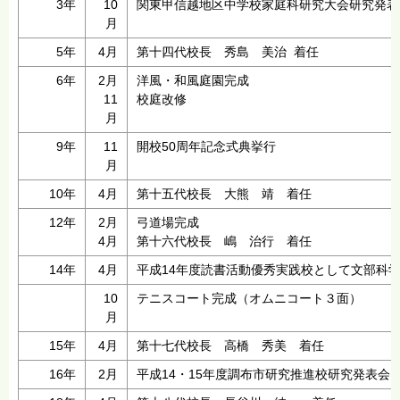
3年
10
関東甲信越地区中学校家庭科研究大会研究発表
月
5年
4月
第十四代校長 秀島 美治 着任
6年
2月
洋風・和風庭園完成
11
校庭改修
月
9年
11
開校50周年記念式典挙行
月
10年
4月
第十五代校長 大熊 靖 着任
12年
2月
弓道場完成
4月
第十六代校長 嶋 治行 着任
14年
4月
平成14年度読書活動優秀実践校として文部科
10
テニスコート完成（オムニコート３面）
月
15年
4月
第十七代校長 高橋 秀美 着任
16年
2月
平成14・15年度調布市研究推進校研究発表会