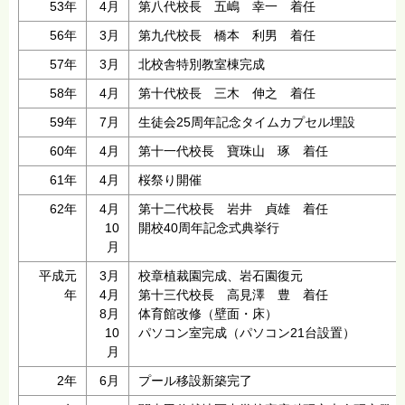
53年
4月
第八代校長 五嶋 幸一 着任
56年
3月
第九代校長 橋本 利男 着任
57年
3月
北校舎特別教室棟完成
58年
4月
第十代校長 三木 伸之 着任
59年
7月
生徒会25周年記念タイムカプセル埋設
60年
4月
第十一代校長 寶珠山 琢 着任
61年
4月
桜祭り開催
62年
4月
第十二代校長 岩井 貞雄 着任
10
開校40周年記念式典挙行
月
平成元
3月
校章植裁園完成、岩石園復元
年
4月
第十三代校長 高見澤 豊 着任
8月
体育館改修（壁面・床）
10
パソコン室完成（パソコン21台設置）
月
2年
6月
プール移設新築完了