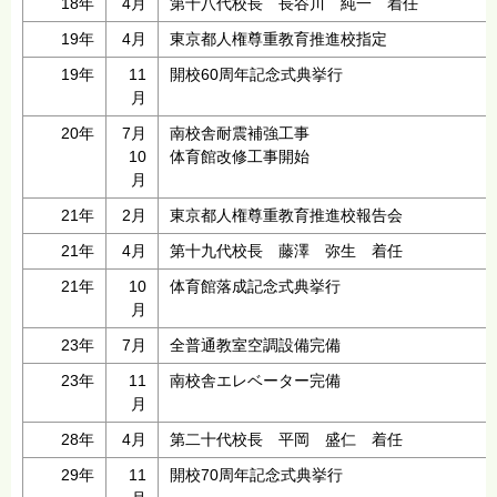
18年
4月
第十八代校長 長谷川 純一 着任
19年
4月
東京都人権尊重教育推進校指定
19年
11
開校60周年記念式典挙行
月
20年
7月
南校舎耐震補強工事
10
体育館改修工事開始
月
21年
2月
東京都人権尊重教育推進校報告会
21年
4月
第十九代校長 藤澤 弥生 着任
21年
10
体育館落成記念式典挙行
月
23年
7月
全普通教室空調設備完備
23年
11
南校舎エレベーター完備
月
28年
4月
第二十代校長 平岡 盛仁 着任
29年
11
開校70周年記念式典挙行