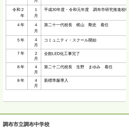
月
令和２
１
平成30年度・令和元年度 調布市研究推進校
年
月
４年
４
第二十一代校長 梶山 剛史 着任
月
４
５年
コミュニティ・スクール開始
月
７年
２
全館LED化工事完了
月
８年
４
第二十二代校長 生野 まゆみ 着任
月
８年
４
新標準服導入
月
調布市立調布中学校