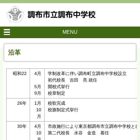
MENU
沿革
昭和22
4月
学制改革に伴い調布町立調布中学校設立
初代校長 吉田 亮 就任
5月
開校式挙行
9月
校章制定
26年
1月
校歌完成
10
校旗制定式挙行
月
30年
4月
市政施行により東京都調布市立調布中学校と改
10
第二代校長 水谷 金造 着任
月