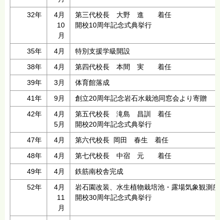
32年
4月
第三代校長 大野 進 着任
10
開校10周年記念式典挙行
月
35年
4月
特別支援学級開設
38年
4月
第四代校長 本間 実 着任
39年
3月
体育館落成
41年
9月
創立20周年記念岩石水栽池同窓会より寄贈
42年
4月
第五代校長 滝島 昌訓 着任
5月
開校20周年記念式典挙行
47年
4月
第六代校長 岡田 春生 着任
48年
4月
第七代校長 中宿 元 着任
49年
4月
鉄筋南校舎完成
52年
4月
岩石園改装、水生植物栽培池・露場気象観測所
11
開校30周年記念式典挙行
月