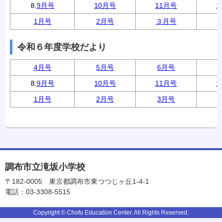
8.
9月号
10月号
11月号
1
1月号
2月号
３月号
令和６年度学校だより
4月号
5月号
6月号
8.
9月号
10月号
11月号
1
1月号
2月号
3月号
調布市立滝坂小学校
〒182-0005
東京都調布市東つつじヶ丘1-4-1
電話：03-3308-5515
Copyright © Chofu Education Center. All Rights Reserved.