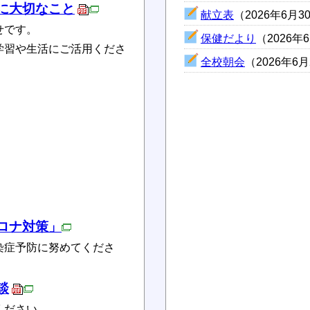
に大切なこと
献立表
（2026年6月3
せです。
保健だより
（2026年
学習や生活にご活用くださ
全校朝会
（2026年6
ロナ対策」
染症予防に努めてくださ
談
ください。