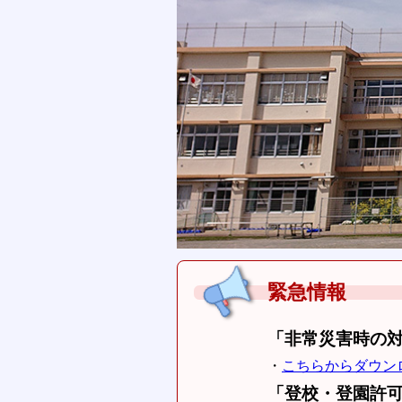
緊急情報
「非常災害時の
・
こちらからダウン
「登校・登園許