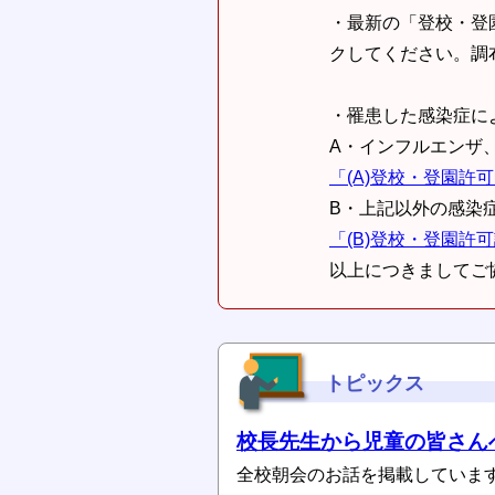
・最新の「登校・登
クしてください。調
・罹患した感染症に
A・インフルエンザ
「(A)登校・登園許
B・上記以外の感染
「(B)登校・登園許
以上につきましてご
トピックス
校長先生から児童の皆さん
全校朝会のお話を掲載していま