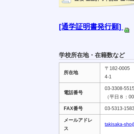
[通学証明書発行願]
学校所在地・在籍数など
〒182-00
所在地
4-1
03-3308-551
電話番号
（平日８：00
FAX番号
03-5313-158
メールアドレ
takisaka-sho
ス