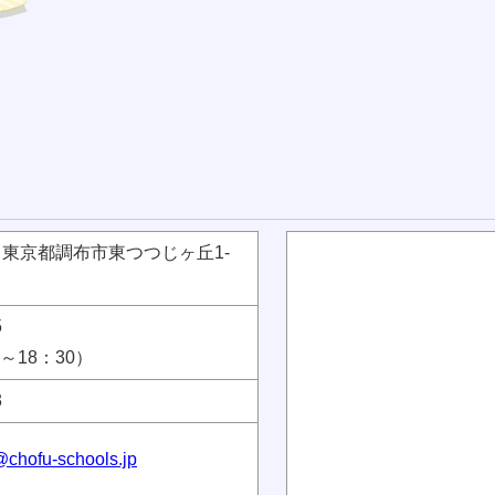
05 東京都調布市東つつじヶ丘1-
5
～18：30）
3
@chofu-schools.jp