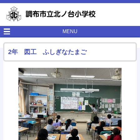
MENU
2年 図工 ふしぎなたまご