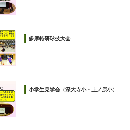
多摩特研球技大会
小学生見学会（深大寺小・上ノ原小）