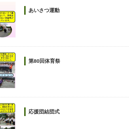
あいさつ運動
第80回体育祭
応援団結団式