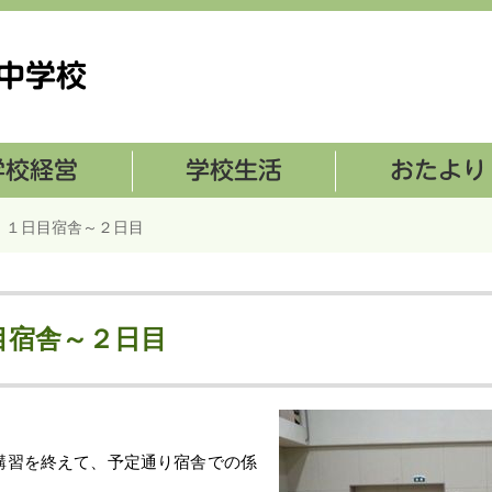
学校生活
おたより
 １日目宿舎～２日目
目宿舎～２日目
講習を終えて、予定通り宿舎での係