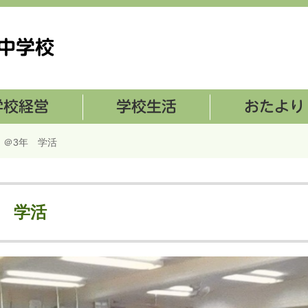
学校生活
おたより
 ＠3年 学活
 学活