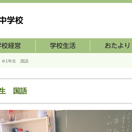
学校生活
おたより
 ＠1年生 国語
生 国語