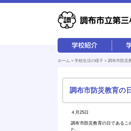
学校紹介
学校経営
ホーム
>
学校生活の様子
> 調布市防災
調布市防災教育の
４月25日
調布市防災教育の日であるこ
た。