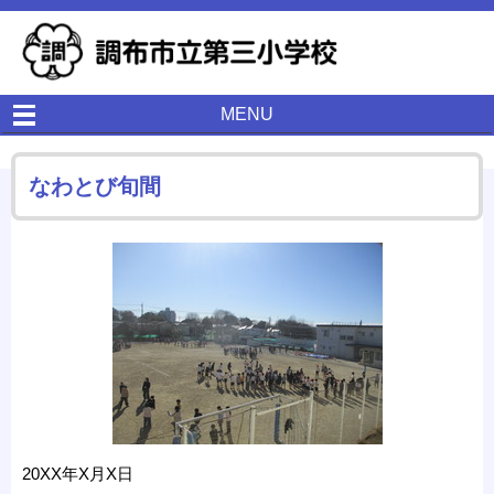
MENU
なわとび旬間
20XX年X月X日