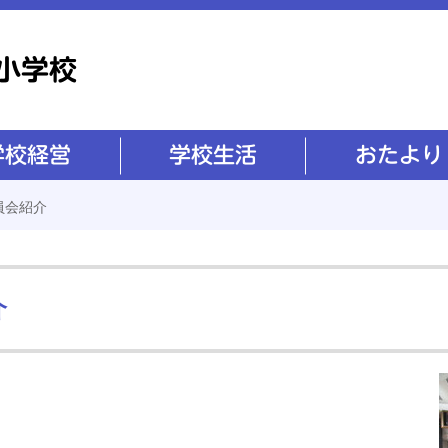
学校生活
おたより
員会紹介
介