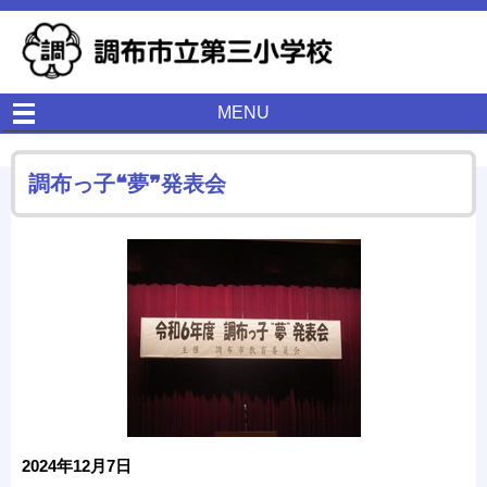
MENU
調布っ子❝夢❞発表会
2024年12月7日