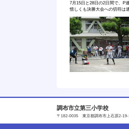
7月15日と28日の2日間で
惜しくも決勝大会への切符は
調布市立第三小学校
〒182-0035
東京都調布市上石原2-19-