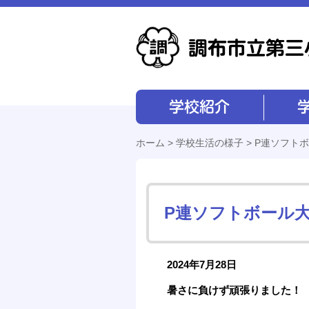
学校紹介
学校経営
ホーム
>
学校生活の様子
> P連ソフト
P連ソフトボール
2024年7月28日
暑さに負けず頑張りました！