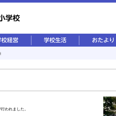
学校生活
おたより
練
が行われました。