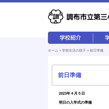
学校紹介
学校経営
ホーム
>
学校生活の様子
> 前日準備
前日準備
2023年４月５日
明日の入学式の準備