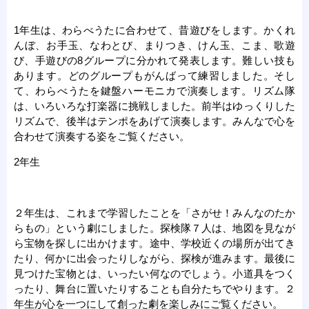
1年生は、わらべうたに合わせて、昔遊びをします。かくれ
んぼ、お手玉、なわとび、まりつき、けん玉、こま、歌遊
び、手遊びの8グループに分かれて発表します。難しい技も
あります。どのグループもがんばって練習しました。そし
て、わらべうたを鍵盤ハーモニカで演奏します。リズム隊
は、いろいろな打楽器に挑戦しました。前半はゆっくりした
リズムで、後半はテンポをあげて演奏します。みんなで心を
合わせて演奏する姿をご覧ください。
2年生
２年生は、これまで学習したことを「さがせ！みんなのたか
らもの」という劇にしました。探検隊７人は、地図を見なが
ら宝物を探しに出かけます。途中、学校近くの場所が出てき
たり、何かに出会ったりしながら、探検が進みます。最後に
見つけた宝物とは、いったい何なのでしょう。小道具をつく
ったり、舞台に置いたりすることも自分たちでやります。２
年生が心を一つにして創った劇を楽しみにご覧ください。