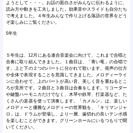
ようとして・・・。お話の面白さがみんなに伝わるように、
読み方や動きを工夫しました。効果音やスライドも自分たち
で考えました。４年生みんなで作り上げる落語の世界をどう
ぞ楽しみにご覧ください。
5年生
５年生は、12月にある連合音楽会に向けて、これまで合唱と
合奏に取り組んできました。１曲目は、「青い竜」の合唱で
す。上と下の２つのパートに分かれて歌います。発声の仕方
や全体で表現することを意識してきました。メロディーライ
ンに合わせて、上のパートが高い音、美しく音を重ねるとこ
ろが見所です。２曲目と３曲目は合奏をします。リコーダー
や鍵盤ハーモニカだけでなく、木琴や鉄琴、打楽器など、た
くさんの楽器を使って演奏します。「カメルン」は、楽しい
メロディーと優雅なメロディーの世界観を、「キリマンジャ
ロ」は、ドラムが登場し、より一層、歯切れの良いテンポ感
を楽しむことができます。グリーンホールにいるつもりで聞
いてください。