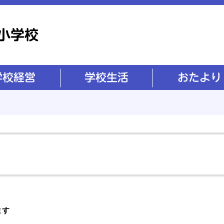
学校生活
おたより
ます