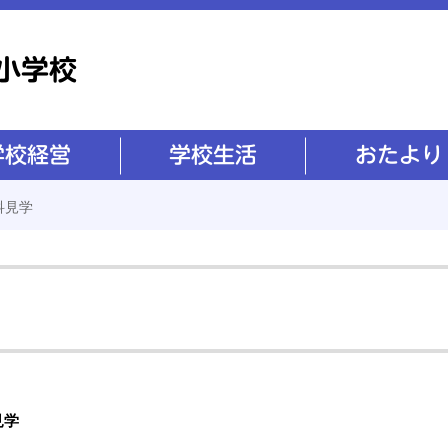
学校生活
おたより
科見学
見学