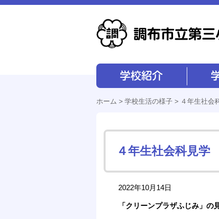
学校紹介
学校経営
ホーム
>
学校生活の様子
> ４年生社会
４年生社会科見学
2022年10月14日
「クリーンプラザふじみ」の