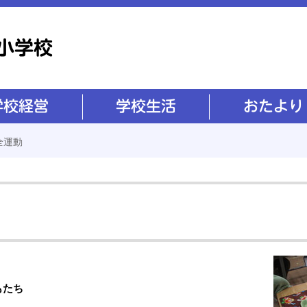
学校生活
おたより
全運動
もたち