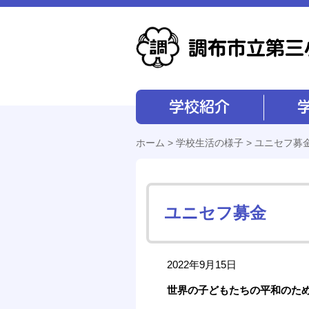
学校紹介
学校経営
ホーム
>
学校生活の様子
> ユニセフ募
ユニセフ募金
2022年9月15日
世界の子どもたちの平和のた