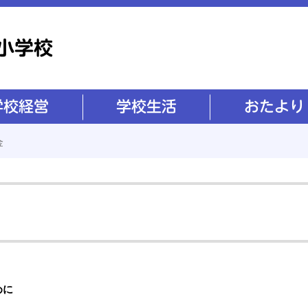
学校生活
おたより
金
めに