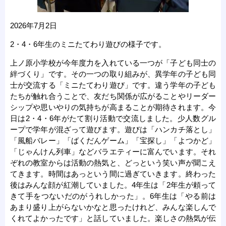
2026年7月2日
2・4・6年生のミニたてわり遊びの様子です。
上ノ原小学校が今年度力を入れている一つが「子ども同士の
絆づくり」です。その一つの取り組みが、異学年の子ども同
士が交流する「ミニたてわり遊び」です。違う学年の子ども
たちが触れ合うことで、友だち関係が広がることやリーダー
シップや思いやりの気持ちが高まることが期待されます。今
日は2・4・6年がたて割り活動で交流しました。少人数グル
ープで学年が混ざって遊びます。遊びは「ハンカチ落とし」
「風船バレー」「ばくだんゲーム」「宝探し」「よつかど」
「じゃんけん列車」などバラエティーに富んでいます。それ
ぞれの教室からは活動の熱気と、どっという笑い声が聞こえ
てきます。時間はあっという間に過ぎていきます。終わった
後はみんな顔が紅潮していました。4年生は「2年生が頼って
きて手をつないだのがうれしかった」。6年生は「やる前は
あまり盛り上がらないかなと思ったけれど、みんな楽しんで
くれてよかったです」と話していました。楽しさの熱気が伝