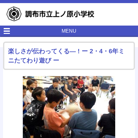
MENU
楽しさが伝わってくる― ! ー 2・4・6年ミ
ニたてわり遊び ー