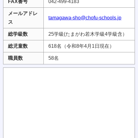
FAX番号
042‐499‐4183
メールアドレ
tamagawa-sho@chofu-schools.jp
ス
総学級数
25学級(たまがわ若木学級4学級含）
総児童数
618名（令和8年4月1日現在）
職員数
58名