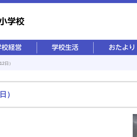
学校生活
おたより
12日）
2日）