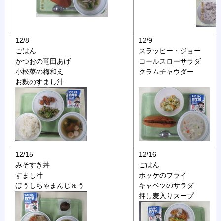
12/8
12/9
ごはん
スラッピー・ジョー
かつおの竜田あげ
コールスローサラダ
小松菜の梅和え
クラムチャウダー
お麩のすまし汁
12/15
12/16
みそすき丼
ごはん
すまし汁
ホッケのフライ
ほうじちゃまんじゅう
キャベツのサラダ
押し麦入りスープ