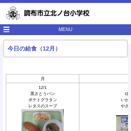
MENU
今日の給食（12月）
月
12/1
黒さとうパン
ゆ
ポテトグラタン
いか
レタスのスープ
やさ