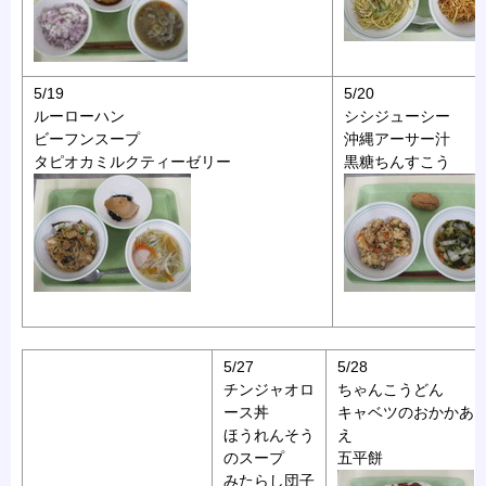
5/19
5/20
ルーローハン
シシジューシー
ビーフンスープ
沖縄アーサー汁
タピオカミルクティーゼリー
黒糖ちんすこう
5/27
5/28
チンジャオロ
ちゃんこうどん
ース丼
キャベツのおかかあ
ほうれんそう
え
のスープ
五平餅
みたらし団子