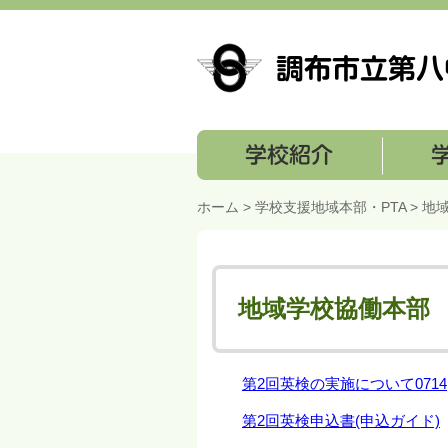
学校紹介
学校経営
ホーム
>
学校支援地域本部・PTA
> 地
地域学校協働本部
第2回英検の実施について0714
第2回英検申込書(申込ガイド)